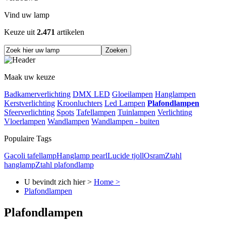
Vind uw lamp
Keuze uit
2.471
artikelen
Maak uw keuze
Badkamerverlichting
DMX LED
Gloeilampen
Hanglampen
Kerstverlichting
Kroonluchters
Led Lampen
Plafondlampen
Sfeerverlichting
Spots
Tafellampen
Tuinlampen
Verlichting
Vloerlampen
Wandlampen
Wandlampen - buiten
Populaire Tags
Gacoli tafellamp
Hanglamp pearl
Lucide tjoll
Osram
Ztahl
hanglamp
Ztahl plafondlamp
U bevindt zich hier >
Home >
Plafondlampen
Plafondlampen